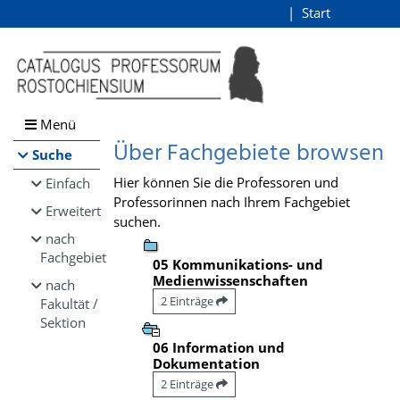
Browsen
Start
Login
direkt zum Inhalt
Menü
Über Fachgebiete browsen
Suche
Hier können Sie die Professoren und
Einfach
Professorinnen nach Ihrem Fachgebiet
Erweitert
suchen.
nach
Fachgebiet
05 Kommunikations- und
Medienwissenschaften
nach
2 Einträge
Fakultät /
Sektion
06 Information und
Dokumentation
2 Einträge