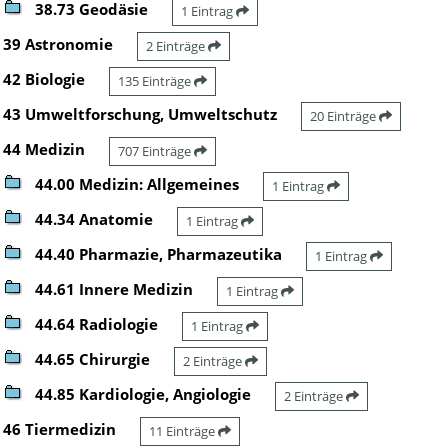
38.73 Geodäsie
1 Eintrag
39 Astronomie
2 Einträge
42 Biologie
135 Einträge
43 Umweltforschung, Umweltschutz
20 Einträge
44 Medizin
707 Einträge
44.00 Medizin: Allgemeines
1 Eintrag
44.34 Anatomie
1 Eintrag
44.40 Pharmazie, Pharmazeutika
1 Eintrag
44.61 Innere Medizin
1 Eintrag
44.64 Radiologie
1 Eintrag
44.65 Chirurgie
2 Einträge
44.85 Kardiologie, Angiologie
2 Einträge
46 Tiermedizin
11 Einträge