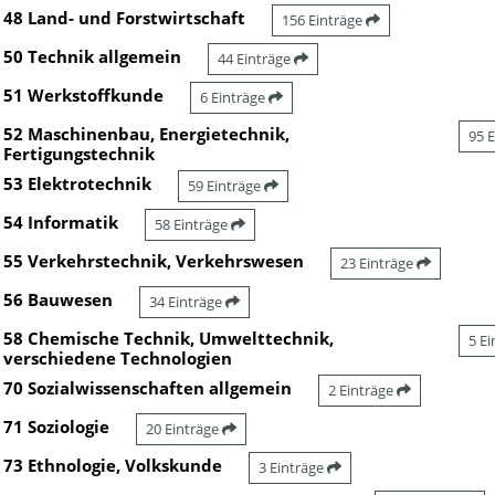
48 Land- und Forstwirtschaft
156 Einträge
50 Technik allgemein
44 Einträge
51 Werkstoffkunde
6 Einträge
52 Maschinenbau, Energietechnik,
95 
Fertigungstechnik
53 Elektrotechnik
59 Einträge
54 Informatik
58 Einträge
55 Verkehrstechnik, Verkehrswesen
23 Einträge
56 Bauwesen
34 Einträge
58 Chemische Technik, Umwelttechnik,
5 E
verschiedene Technologien
70 Sozialwissenschaften allgemein
2 Einträge
71 Soziologie
20 Einträge
73 Ethnologie, Volkskunde
3 Einträge