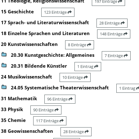
11 Theologie, Religionswissenschaft
197 Einträge
15 Geschichte
123 Einträge
17 Sprach- und Literaturwissenschaft
28 Einträge
18 Einzelne Sprachen und Literaturen
148 Einträge
20 Kunstwissenschaften
8 Einträge
20.30 Kunstgeschichte: Allgemeines
7 Einträge
20.31 Bildende Künstler
1 Eintrag
24 Musikwissenschaft
10 Einträge
24.05 Systematische Theaterwissenschaft
1 Eintrag
31 Mathematik
96 Einträge
33 Physik
90 Einträge
35 Chemie
117 Einträge
38 Geowissenschaften
28 Einträge