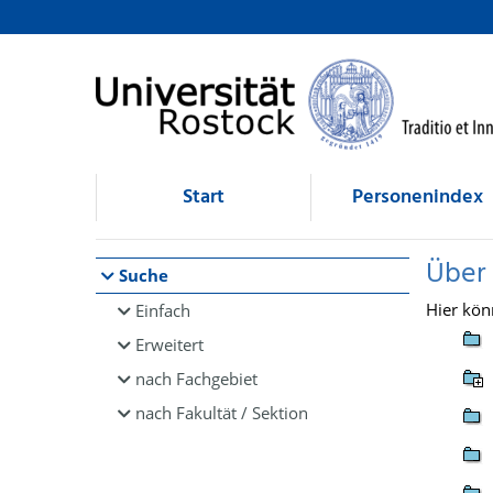
Browsen
direkt zum Inhalt
Start
Personenindex
Über
Suche
Hier kön
Einfach
Erweitert
nach Fachgebiet
nach Fakultät / Sektion