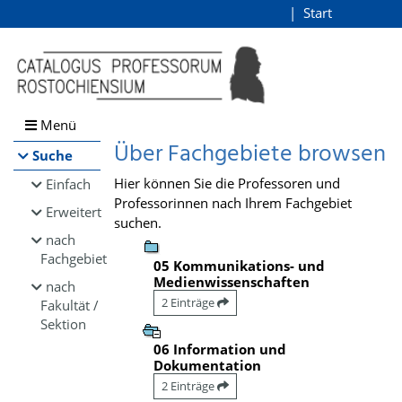
Browsen
Start
Login
direkt zum Inhalt
Menü
Über Fachgebiete browsen
Suche
Hier können Sie die Professoren und
Einfach
Professorinnen nach Ihrem Fachgebiet
Erweitert
suchen.
nach
Fachgebiet
05 Kommunikations- und
Medienwissenschaften
nach
2 Einträge
Fakultät /
Sektion
06 Information und
Dokumentation
2 Einträge