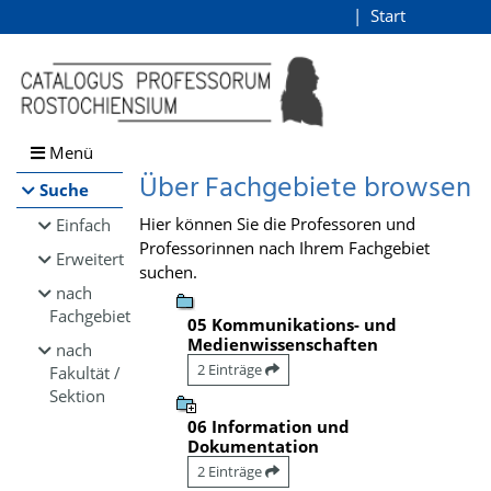
Browsen
Start
Login
direkt zum Inhalt
Menü
Über Fachgebiete browsen
Suche
Hier können Sie die Professoren und
Einfach
Professorinnen nach Ihrem Fachgebiet
Erweitert
suchen.
nach
Fachgebiet
05 Kommunikations- und
Medienwissenschaften
nach
2 Einträge
Fakultät /
Sektion
06 Information und
Dokumentation
2 Einträge