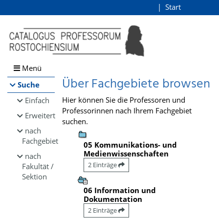
Browsen
Start
Login
direkt zum Inhalt
Menü
Über Fachgebiete browsen
Suche
Hier können Sie die Professoren und
Einfach
Professorinnen nach Ihrem Fachgebiet
Erweitert
suchen.
nach
Fachgebiet
05 Kommunikations- und
Medienwissenschaften
nach
2 Einträge
Fakultät /
Sektion
06 Information und
Dokumentation
2 Einträge