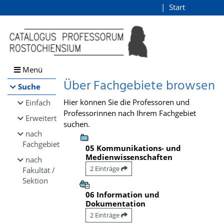
Browsen
Start
Login
direkt zum Inhalt
Menü
Über Fachgebiete browsen
Suche
Hier können Sie die Professoren und
Einfach
Professorinnen nach Ihrem Fachgebiet
Erweitert
suchen.
nach
Fachgebiet
05 Kommunikations- und
Medienwissenschaften
nach
2 Einträge
Fakultät /
Sektion
06 Information und
Dokumentation
2 Einträge