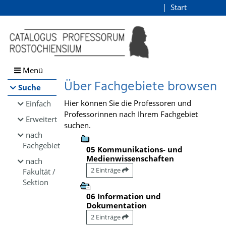
Browsen
Start
Login
direkt zum Inhalt
Menü
Über Fachgebiete browsen
Suche
Hier können Sie die Professoren und
Einfach
Professorinnen nach Ihrem Fachgebiet
Erweitert
suchen.
nach
Fachgebiet
05 Kommunikations- und
Medienwissenschaften
nach
2 Einträge
Fakultät /
Sektion
06 Information und
Dokumentation
2 Einträge