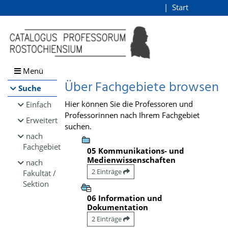
Browsen
Start
Login
direkt zum Inhalt
Menü
Über Fachgebiete browsen
Suche
Hier können Sie die Professoren und
Einfach
Professorinnen nach Ihrem Fachgebiet
Erweitert
suchen.
nach
Fachgebiet
05 Kommunikations- und
Medienwissenschaften
nach
2 Einträge
Fakultät /
Sektion
06 Information und
Dokumentation
2 Einträge