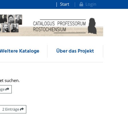
Start
Login
Weitere Kataloge
Über das Projekt
et suchen.
räge
2 Einträge