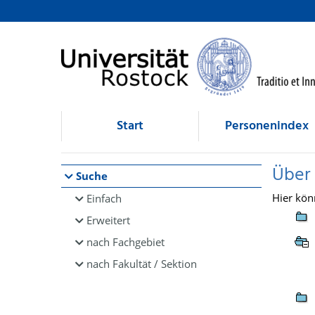
Browsen
direkt zum Inhalt
Start
Personenindex
Über
Suche
Hier kön
Einfach
Erweitert
nach Fachgebiet
nach Fakultät / Sektion