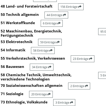
48 Land- und Forstwirtschaft
156 Einträge
50 Technik allgemein
44 Einträge
51 Werkstoffkunde
6 Einträge
52 Maschinenbau, Energietechnik,
95 
Fertigungstechnik
53 Elektrotechnik
59 Einträge
54 Informatik
58 Einträge
55 Verkehrstechnik, Verkehrswesen
23 Einträge
56 Bauwesen
34 Einträge
58 Chemische Technik, Umwelttechnik,
5 E
verschiedene Technologien
70 Sozialwissenschaften allgemein
2 Einträge
71 Soziologie
20 Einträge
73 Ethnologie, Volkskunde
3 Einträge