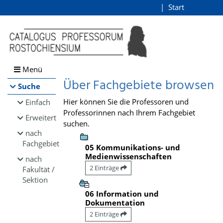
Browsen
Start
Login
direkt zum Inhalt
Menü
Über Fachgebiete browsen
Suche
Hier können Sie die Professoren und
Einfach
Professorinnen nach Ihrem Fachgebiet
Erweitert
suchen.
nach
Fachgebiet
05 Kommunikations- und
Medienwissenschaften
nach
2 Einträge
Fakultät /
Sektion
06 Information und
Dokumentation
2 Einträge