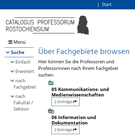
Browsen
Start
Login
direkt zum Inhalt
Menü
Über Fachgebiete browsen
Suche
Hier können Sie die Professoren und
Einfach
Professorinnen nach Ihrem Fachgebiet
Erweitert
suchen.
nach
Fachgebiet
05 Kommunikations- und
Medienwissenschaften
nach
2 Einträge
Fakultät /
Sektion
06 Information und
Dokumentation
2 Einträge