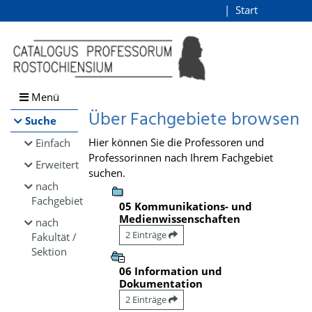
Browsen
Start
Login
direkt zum Inhalt
Menü
Über Fachgebiete browsen
Suche
Hier können Sie die Professoren und
Einfach
Professorinnen nach Ihrem Fachgebiet
Erweitert
suchen.
nach
Fachgebiet
05 Kommunikations- und
Medienwissenschaften
nach
2 Einträge
Fakultät /
Sektion
06 Information und
Dokumentation
2 Einträge