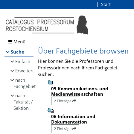
Browsen
Start
Login
direkt zum Inhalt
Menü
Über Fachgebiete browsen
Suche
Hier können Sie die Professoren und
Einfach
Professorinnen nach Ihrem Fachgebiet
Erweitert
suchen.
nach
Fachgebiet
05 Kommunikations- und
Medienwissenschaften
nach
2 Einträge
Fakultät /
Sektion
06 Information und
Dokumentation
2 Einträge