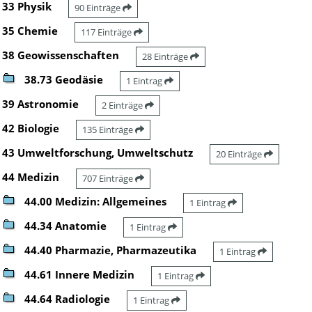
33 Physik
90 Einträge
35 Chemie
117 Einträge
38 Geowissenschaften
28 Einträge
38.73 Geodäsie
1 Eintrag
39 Astronomie
2 Einträge
42 Biologie
135 Einträge
43 Umweltforschung, Umweltschutz
20 Einträge
44 Medizin
707 Einträge
44.00 Medizin: Allgemeines
1 Eintrag
44.34 Anatomie
1 Eintrag
44.40 Pharmazie, Pharmazeutika
1 Eintrag
44.61 Innere Medizin
1 Eintrag
44.64 Radiologie
1 Eintrag