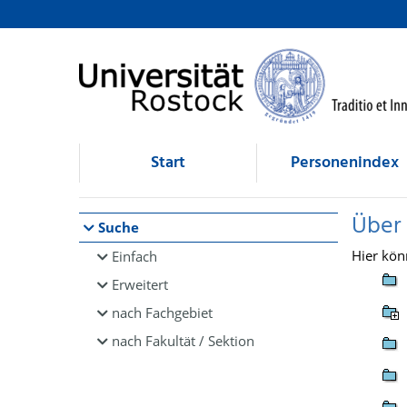
Browsen
direkt zum Inhalt
Start
Personenindex
Über
Suche
Hier kön
Einfach
Erweitert
nach Fachgebiet
nach Fakultät / Sektion