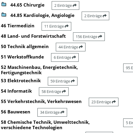
44.65 Chirurgie
2 Einträge
44.85 Kardiologie, Angiologie
2 Einträge
46 Tiermedizin
11 Einträge
48 Land- und Forstwirtschaft
156 Einträge
50 Technik allgemein
44 Einträge
51 Werkstoffkunde
6 Einträge
52 Maschinenbau, Energietechnik,
95 
Fertigungstechnik
53 Elektrotechnik
59 Einträge
54 Informatik
58 Einträge
55 Verkehrstechnik, Verkehrswesen
23 Einträge
56 Bauwesen
34 Einträge
58 Chemische Technik, Umwelttechnik,
5 E
verschiedene Technologien