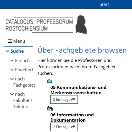
Browsen
Start
Login
direkt zum Inhalt
Menü
Über Fachgebiete browsen
Suche
Hier können Sie die Professoren und
Einfach
Professorinnen nach Ihrem Fachgebiet
Erweitert
suchen.
nach
Fachgebiet
05 Kommunikations- und
Medienwissenschaften
nach
2 Einträge
Fakultät /
Sektion
06 Information und
Dokumentation
2 Einträge