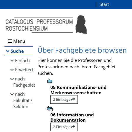
Browsen
Start
Login
direkt zum Inhalt
Menü
Über Fachgebiete browsen
Suche
Hier können Sie die Professoren und
Einfach
Professorinnen nach Ihrem Fachgebiet
Erweitert
suchen.
nach
Fachgebiet
05 Kommunikations- und
Medienwissenschaften
nach
2 Einträge
Fakultät /
Sektion
06 Information und
Dokumentation
2 Einträge