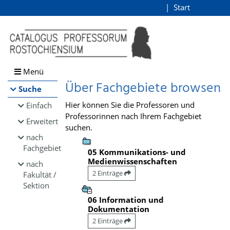
Browsen
Start
Login
direkt zum Inhalt
Menü
Über Fachgebiete browsen
Suche
Hier können Sie die Professoren und
Einfach
Professorinnen nach Ihrem Fachgebiet
Erweitert
suchen.
nach
Fachgebiet
05 Kommunikations- und
Medienwissenschaften
nach
2 Einträge
Fakultät /
Sektion
06 Information und
Dokumentation
2 Einträge