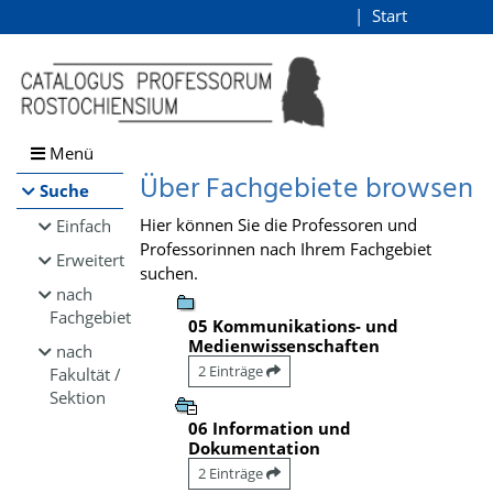
Browsen
Start
Login
direkt zum Inhalt
Menü
Über Fachgebiete browsen
Suche
Hier können Sie die Professoren und
Einfach
Professorinnen nach Ihrem Fachgebiet
Erweitert
suchen.
nach
Fachgebiet
05 Kommunikations- und
Medienwissenschaften
nach
2 Einträge
Fakultät /
Sektion
06 Information und
Dokumentation
2 Einträge