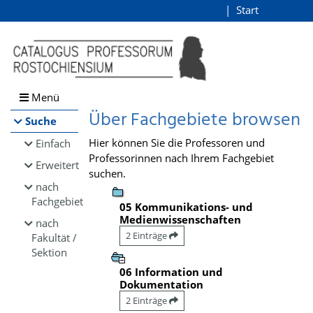
Browsen
Start
Login
direkt zum Inhalt
Menü
Über Fachgebiete browsen
Suche
Hier können Sie die Professoren und
Einfach
Professorinnen nach Ihrem Fachgebiet
Erweitert
suchen.
nach
Fachgebiet
05 Kommunikations- und
Medienwissenschaften
nach
2 Einträge
Fakultät /
Sektion
06 Information und
Dokumentation
2 Einträge