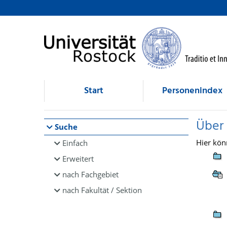
Browsen
direkt zum Inhalt
Start
Personenindex
Über
Suche
Hier kön
Einfach
Erweitert
nach Fachgebiet
nach Fakultät / Sektion