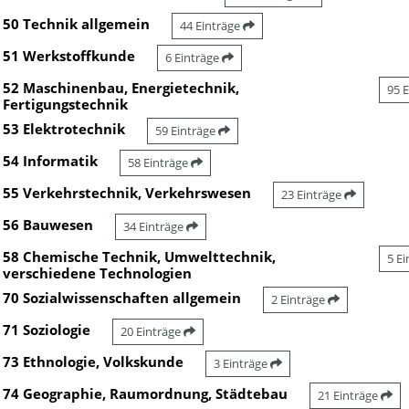
50 Technik allgemein
44 Einträge
51 Werkstoffkunde
6 Einträge
52 Maschinenbau, Energietechnik,
95 
Fertigungstechnik
53 Elektrotechnik
59 Einträge
54 Informatik
58 Einträge
55 Verkehrstechnik, Verkehrswesen
23 Einträge
56 Bauwesen
34 Einträge
58 Chemische Technik, Umwelttechnik,
5 E
verschiedene Technologien
70 Sozialwissenschaften allgemein
2 Einträge
71 Soziologie
20 Einträge
73 Ethnologie, Volkskunde
3 Einträge
74 Geographie, Raumordnung, Städtebau
21 Einträge