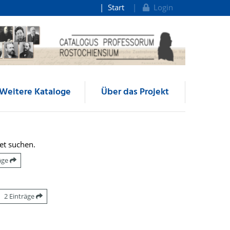
Start
Login
Weitere Kataloge
Über das Projekt
et suchen.
räge
2 Einträge