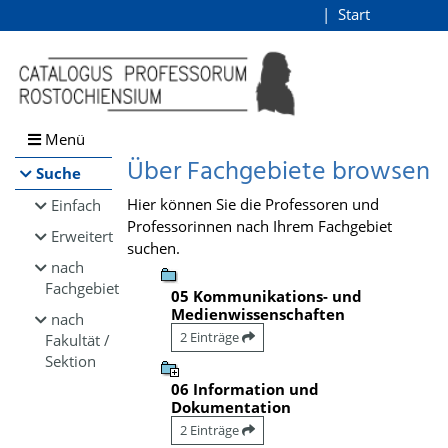
Browsen
Start
Login
direkt zum Inhalt
Menü
Über Fachgebiete browsen
Suche
Hier können Sie die Professoren und
Einfach
Professorinnen nach Ihrem Fachgebiet
Erweitert
suchen.
nach
Fachgebiet
05 Kommunikations- und
Medienwissenschaften
nach
2 Einträge
Fakultät /
Sektion
06 Information und
Dokumentation
2 Einträge