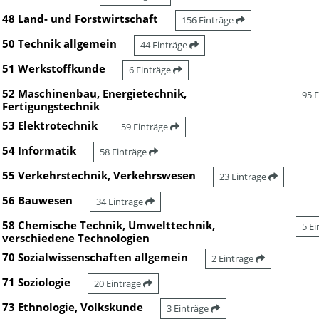
48 Land- und Forstwirtschaft
156 Einträge
50 Technik allgemein
44 Einträge
51 Werkstoffkunde
6 Einträge
52 Maschinenbau, Energietechnik,
95 
Fertigungstechnik
53 Elektrotechnik
59 Einträge
54 Informatik
58 Einträge
55 Verkehrstechnik, Verkehrswesen
23 Einträge
56 Bauwesen
34 Einträge
58 Chemische Technik, Umwelttechnik,
5 E
verschiedene Technologien
70 Sozialwissenschaften allgemein
2 Einträge
71 Soziologie
20 Einträge
73 Ethnologie, Volkskunde
3 Einträge