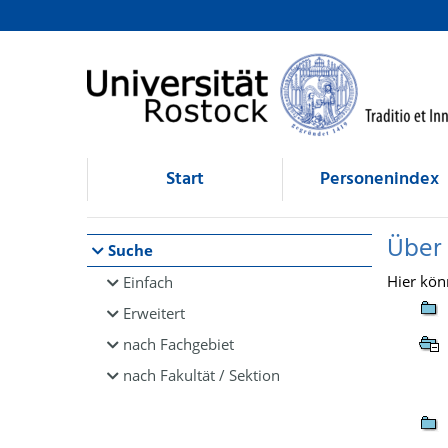
Browsen
direkt zum Inhalt
Start
Personenindex
Über
Suche
Hier kön
Einfach
Erweitert
nach Fachgebiet
nach Fakultät / Sektion