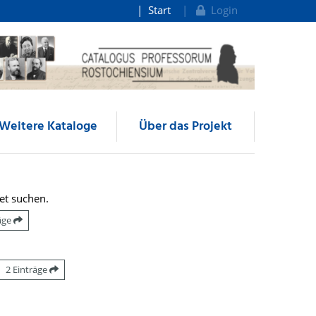
Start
Login
Weitere Kataloge
Über das Projekt
et suchen.
räge
2 Einträge