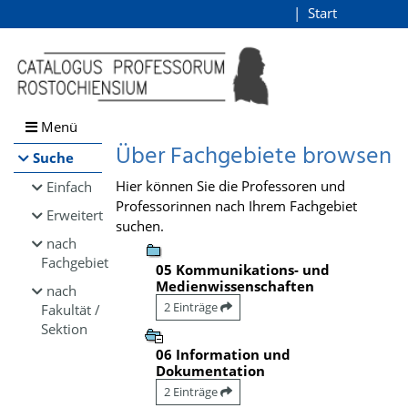
Browsen
Start
Login
direkt zum Inhalt
Menü
Über Fachgebiete browsen
Suche
Hier können Sie die Professoren und
Einfach
Professorinnen nach Ihrem Fachgebiet
Erweitert
suchen.
nach
Fachgebiet
05 Kommunikations- und
Medienwissenschaften
nach
2 Einträge
Fakultät /
Sektion
06 Information und
Dokumentation
2 Einträge