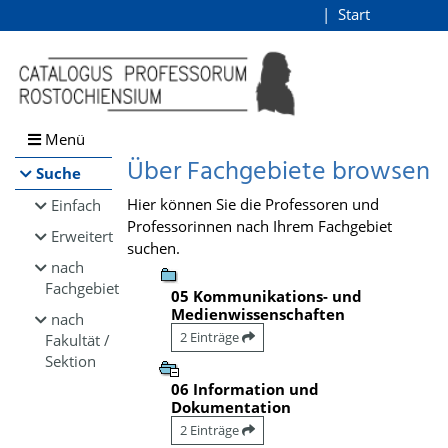
Browsen
Start
Login
direkt zum Inhalt
Menü
Über Fachgebiete browsen
Suche
Hier können Sie die Professoren und
Einfach
Professorinnen nach Ihrem Fachgebiet
Erweitert
suchen.
nach
Fachgebiet
05 Kommunikations- und
Medienwissenschaften
nach
2 Einträge
Fakultät /
Sektion
06 Information und
Dokumentation
2 Einträge