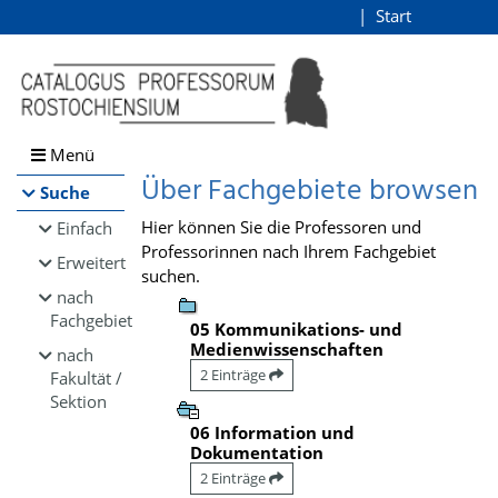
Browsen
Start
Login
direkt zum Inhalt
Menü
Über Fachgebiete browsen
Suche
Hier können Sie die Professoren und
Einfach
Professorinnen nach Ihrem Fachgebiet
Erweitert
suchen.
nach
Fachgebiet
05 Kommunikations- und
Medienwissenschaften
nach
2 Einträge
Fakultät /
Sektion
06 Information und
Dokumentation
2 Einträge