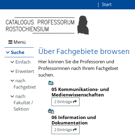
Browsen
Start
Login
direkt zum Inhalt
Menü
Über Fachgebiete browsen
Suche
Hier können Sie die Professoren und
Einfach
Professorinnen nach Ihrem Fachgebiet
Erweitert
suchen.
nach
Fachgebiet
05 Kommunikations- und
Medienwissenschaften
nach
2 Einträge
Fakultät /
Sektion
06 Information und
Dokumentation
2 Einträge