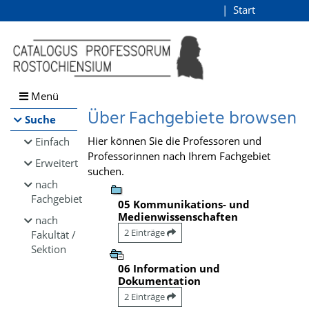
Browsen
Start
Login
direkt zum Inhalt
Menü
Über Fachgebiete browsen
Suche
Hier können Sie die Professoren und
Einfach
Professorinnen nach Ihrem Fachgebiet
Erweitert
suchen.
nach
Fachgebiet
05 Kommunikations- und
Medienwissenschaften
nach
2 Einträge
Fakultät /
Sektion
06 Information und
Dokumentation
2 Einträge