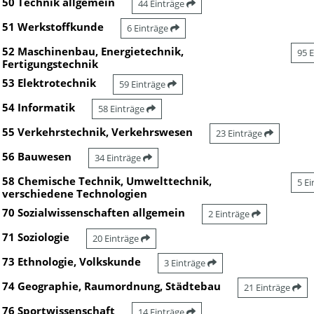
50 Technik allgemein
44 Einträge
51 Werkstoffkunde
6 Einträge
52 Maschinenbau, Energietechnik,
95 
Fertigungstechnik
53 Elektrotechnik
59 Einträge
54 Informatik
58 Einträge
55 Verkehrstechnik, Verkehrswesen
23 Einträge
56 Bauwesen
34 Einträge
58 Chemische Technik, Umwelttechnik,
5 E
verschiedene Technologien
70 Sozialwissenschaften allgemein
2 Einträge
71 Soziologie
20 Einträge
73 Ethnologie, Volkskunde
3 Einträge
74 Geographie, Raumordnung, Städtebau
21 Einträge
76 Sportwissenschaft
14 Einträge