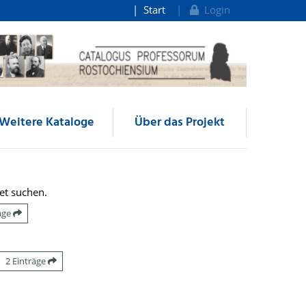
Start
Login
Weitere Kataloge
Über das Projekt
et suchen.
räge
2 Einträge