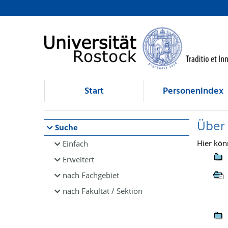
Browsen
direkt zum Inhalt
Start
Personenindex
Über
Suche
Hier kön
Einfach
Erweitert
nach Fachgebiet
nach Fakultät / Sektion