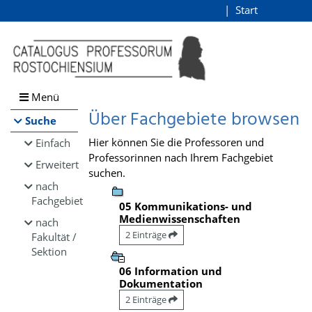
Browsen
Start
Login
direkt zum Inhalt
Menü
Über Fachgebiete browsen
Suche
Hier können Sie die Professoren und
Einfach
Professorinnen nach Ihrem Fachgebiet
Erweitert
suchen.
nach
Fachgebiet
05 Kommunikations- und
Medienwissenschaften
nach
2 Einträge
Fakultät /
Sektion
06 Information und
Dokumentation
2 Einträge