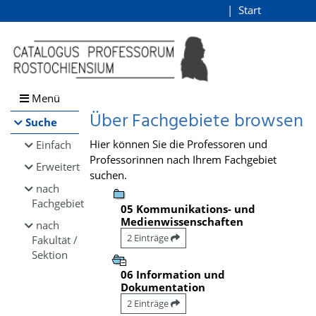
Browsen
Start
Login
direkt zum Inhalt
Menü
Über Fachgebiete browsen
Suche
Hier können Sie die Professoren und
Einfach
Professorinnen nach Ihrem Fachgebiet
Erweitert
suchen.
nach
Fachgebiet
05 Kommunikations- und
Medienwissenschaften
nach
2 Einträge
Fakultät /
Sektion
06 Information und
Dokumentation
2 Einträge