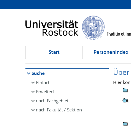
Browsen
direkt zum Inhalt
Start
Personenindex
Über
Suche
Hier kön
Einfach
Erweitert
nach Fachgebiet
nach Fakultät / Sektion