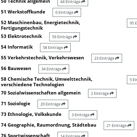
50 Technik allgemein
44 Einträge
51 Werkstoffkunde
6 Einträge
52 Maschinenbau, Energietechnik,
95 
Fertigungstechnik
53 Elektrotechnik
59 Einträge
54 Informatik
58 Einträge
55 Verkehrstechnik, Verkehrswesen
23 Einträge
56 Bauwesen
34 Einträge
58 Chemische Technik, Umwelttechnik,
5 E
verschiedene Technologien
70 Sozialwissenschaften allgemein
2 Einträge
71 Soziologie
20 Einträge
73 Ethnologie, Volkskunde
3 Einträge
74 Geographie, Raumordnung, Städtebau
21 Einträge
76 Sportwissenschaft
14 Einträge