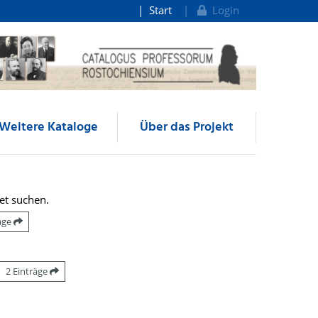
Start
Login
Weitere Kataloge
Über das Projekt
et suchen.
räge
2 Einträge