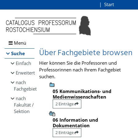
Browsen
Start
Login
direkt zum Inhalt
Menü
Über Fachgebiete browsen
Suche
Hier können Sie die Professoren und
Einfach
Professorinnen nach Ihrem Fachgebiet
Erweitert
suchen.
nach
Fachgebiet
05 Kommunikations- und
Medienwissenschaften
nach
2 Einträge
Fakultät /
Sektion
06 Information und
Dokumentation
2 Einträge