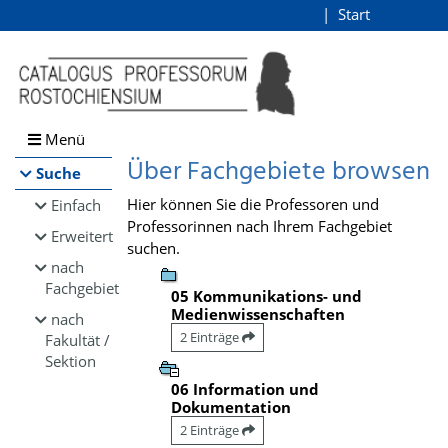
Browsen
Start
Login
direkt zum Inhalt
Menü
Über Fachgebiete browsen
Suche
Hier können Sie die Professoren und
Einfach
Professorinnen nach Ihrem Fachgebiet
Erweitert
suchen.
nach
Fachgebiet
05 Kommunikations- und
Medienwissenschaften
nach
2 Einträge
Fakultät /
Sektion
06 Information und
Dokumentation
2 Einträge