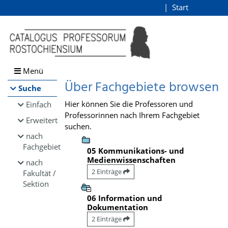
Browsen
Start
Login
direkt zum Inhalt
Menü
Über Fachgebiete browsen
Suche
Hier können Sie die Professoren und
Einfach
Professorinnen nach Ihrem Fachgebiet
Erweitert
suchen.
nach
Fachgebiet
05 Kommunikations- und
Medienwissenschaften
nach
2 Einträge
Fakultät /
Sektion
06 Information und
Dokumentation
2 Einträge