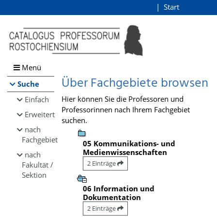
Browsen
Start
Login
direkt zum Inhalt
Menü
Über Fachgebiete browsen
Suche
Hier können Sie die Professoren und
Einfach
Professorinnen nach Ihrem Fachgebiet
Erweitert
suchen.
nach
Fachgebiet
05 Kommunikations- und
Medienwissenschaften
nach
2 Einträge
Fakultät /
Sektion
06 Information und
Dokumentation
2 Einträge