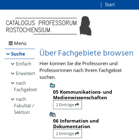
Browsen
Start
Login
direkt zum Inhalt
Menü
Über Fachgebiete browsen
Suche
Hier können Sie die Professoren und
Einfach
Professorinnen nach Ihrem Fachgebiet
Erweitert
suchen.
nach
Fachgebiet
05 Kommunikations- und
Medienwissenschaften
nach
2 Einträge
Fakultät /
Sektion
06 Information und
Dokumentation
2 Einträge