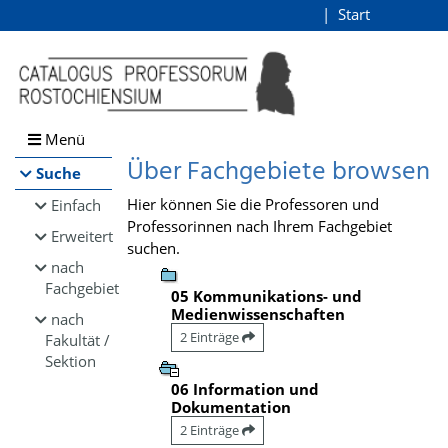
Browsen
Start
Login
direkt zum Inhalt
Menü
Über Fachgebiete browsen
Suche
Hier können Sie die Professoren und
Einfach
Professorinnen nach Ihrem Fachgebiet
Erweitert
suchen.
nach
Fachgebiet
05 Kommunikations- und
Medienwissenschaften
nach
2 Einträge
Fakultät /
Sektion
06 Information und
Dokumentation
2 Einträge