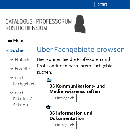
Browsen
Start
Login
direkt zum Inhalt
Menü
Über Fachgebiete browsen
Suche
Hier können Sie die Professoren und
Einfach
Professorinnen nach Ihrem Fachgebiet
Erweitert
suchen.
nach
Fachgebiet
05 Kommunikations- und
Medienwissenschaften
nach
2 Einträge
Fakultät /
Sektion
06 Information und
Dokumentation
2 Einträge