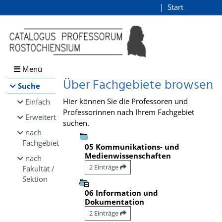
Browsen
Start
Login
direkt zum Inhalt
Menü
Über Fachgebiete browsen
Suche
Hier können Sie die Professoren und
Einfach
Professorinnen nach Ihrem Fachgebiet
Erweitert
suchen.
nach
Fachgebiet
05 Kommunikations- und
Medienwissenschaften
nach
2 Einträge
Fakultät /
Sektion
06 Information und
Dokumentation
2 Einträge