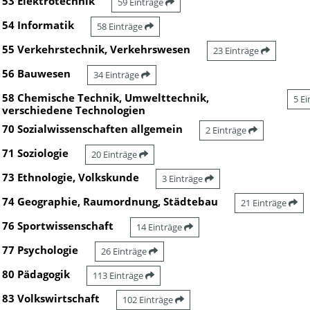
53 Elektrotechnik
59 Einträge
54 Informatik
58 Einträge
55 Verkehrstechnik, Verkehrswesen
23 Einträge
56 Bauwesen
34 Einträge
58 Chemische Technik, Umwelttechnik,
5 E
verschiedene Technologien
70 Sozialwissenschaften allgemein
2 Einträge
71 Soziologie
20 Einträge
73 Ethnologie, Volkskunde
3 Einträge
74 Geographie, Raumordnung, Städtebau
21 Einträge
76 Sportwissenschaft
14 Einträge
77 Psychologie
26 Einträge
80 Pädagogik
113 Einträge
83 Volkswirtschaft
102 Einträge