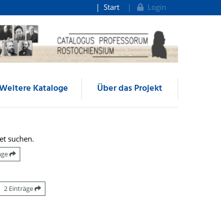
Start
Login
Weitere Kataloge
Über das Projekt
et suchen.
räge
2 Einträge