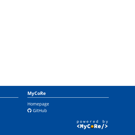
MyCoRe
Homepage
GitHub