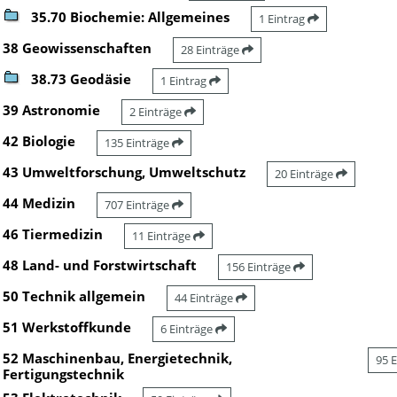
35.70 Biochemie: Allgemeines
1 Eintrag
38 Geowissenschaften
28 Einträge
38.73 Geodäsie
1 Eintrag
39 Astronomie
2 Einträge
42 Biologie
135 Einträge
43 Umweltforschung, Umweltschutz
20 Einträge
44 Medizin
707 Einträge
46 Tiermedizin
11 Einträge
48 Land- und Forstwirtschaft
156 Einträge
50 Technik allgemein
44 Einträge
51 Werkstoffkunde
6 Einträge
52 Maschinenbau, Energietechnik,
95 
Fertigungstechnik