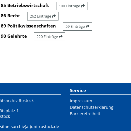
85 Betriebswirtschaft
100 Einträge
86 Recht
262 Einträge
89 Politikwissenschaften
59 Einträge
90 Gelehrte
220 Einträge
Service
ätsarchiv Rostock
Impressum
Datenschutzerklärung
ätsplatz 1
Barrierefreiheit
stock
sitaetsarchiv(at)uni-rostock.de