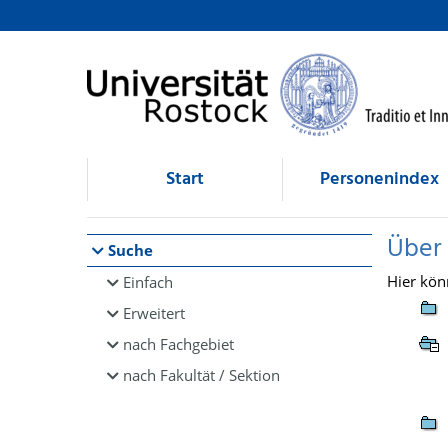
Browsen
direkt zum Inhalt
Start
Personenindex
Über
Suche
Hier kön
Einfach
Erweitert
nach Fachgebiet
nach Fakultät / Sektion