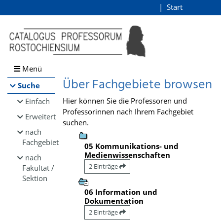
Browsen
Start
Login
direkt zum Inhalt
Menü
Über Fachgebiete browsen
Suche
Hier können Sie die Professoren und
Einfach
Professorinnen nach Ihrem Fachgebiet
Erweitert
suchen.
nach
Fachgebiet
05 Kommunikations- und
Medienwissenschaften
nach
2 Einträge
Fakultät /
Sektion
06 Information und
Dokumentation
2 Einträge