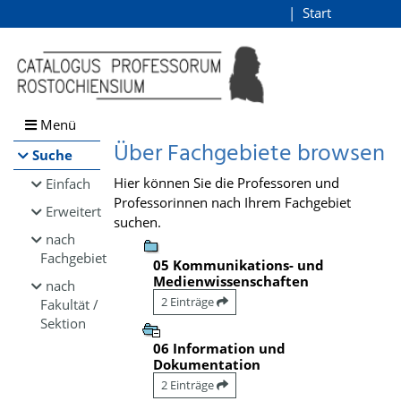
Browsen
Start
Login
direkt zum Inhalt
Menü
Über Fachgebiete browsen
Suche
Hier können Sie die Professoren und
Einfach
Professorinnen nach Ihrem Fachgebiet
Erweitert
suchen.
nach
Fachgebiet
05 Kommunikations- und
Medienwissenschaften
nach
2 Einträge
Fakultät /
Sektion
06 Information und
Dokumentation
2 Einträge