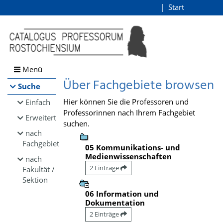
Browsen
Start
Login
direkt zum Inhalt
Menü
Über Fachgebiete browsen
Suche
Hier können Sie die Professoren und
Einfach
Professorinnen nach Ihrem Fachgebiet
Erweitert
suchen.
nach
Fachgebiet
05 Kommunikations- und
Medienwissenschaften
nach
2 Einträge
Fakultät /
Sektion
06 Information und
Dokumentation
2 Einträge