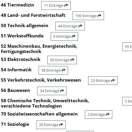
46 Tiermedizin
11 Einträge
48 Land- und Forstwirtschaft
156 Einträge
50 Technik allgemein
44 Einträge
51 Werkstoffkunde
6 Einträge
52 Maschinenbau, Energietechnik,
95 
Fertigungstechnik
53 Elektrotechnik
59 Einträge
54 Informatik
58 Einträge
55 Verkehrstechnik, Verkehrswesen
23 Einträge
56 Bauwesen
34 Einträge
58 Chemische Technik, Umwelttechnik,
5 E
verschiedene Technologien
70 Sozialwissenschaften allgemein
2 Einträge
71 Soziologie
20 Einträge