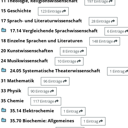
11 Theologie, Religionswissenschaft
197 Einträge
15 Geschichte
123 Einträge
17 Sprach- und Literaturwissenschaft
28 Einträge
17.14 Vergleichende Sprachwissenschaft
6 Einträge
18 Einzelne Sprachen und Literaturen
148 Einträge
20 Kunstwissenschaften
8 Einträge
24 Musikwissenschaft
10 Einträge
24.05 Systematische Theaterwissenschaft
1 Eintrag
31 Mathematik
96 Einträge
33 Physik
90 Einträge
35 Chemie
117 Einträge
35.14 Elektrochemie
1 Eintrag
35.70 Biochemie: Allgemeines
1 Eintrag