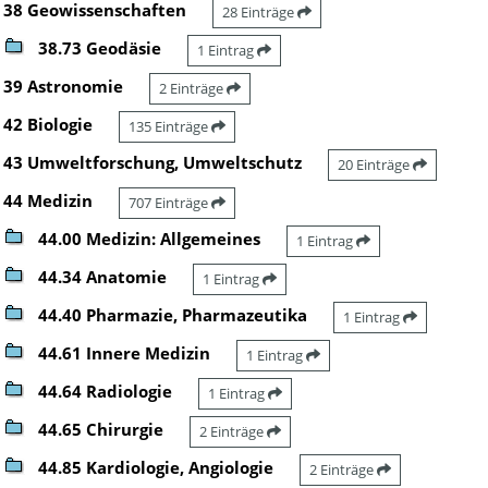
38 Geowissenschaften
28 Einträge
38.73 Geodäsie
1 Eintrag
39 Astronomie
2 Einträge
42 Biologie
135 Einträge
43 Umweltforschung, Umweltschutz
20 Einträge
44 Medizin
707 Einträge
44.00 Medizin: Allgemeines
1 Eintrag
44.34 Anatomie
1 Eintrag
44.40 Pharmazie, Pharmazeutika
1 Eintrag
44.61 Innere Medizin
1 Eintrag
44.64 Radiologie
1 Eintrag
44.65 Chirurgie
2 Einträge
44.85 Kardiologie, Angiologie
2 Einträge