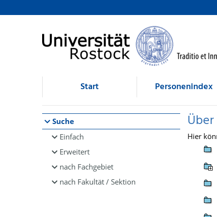
Browsen
direkt zum Inhalt
Start
Personenindex
Über
Suche
Hier kön
Einfach
Erweitert
nach Fachgebiet
nach Fakultät / Sektion