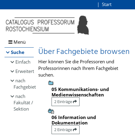
Browsen
Start
Login
direkt zum Inhalt
Menü
Über Fachgebiete browsen
Suche
Hier können Sie die Professoren und
Einfach
Professorinnen nach Ihrem Fachgebiet
Erweitert
suchen.
nach
Fachgebiet
05 Kommunikations- und
Medienwissenschaften
nach
2 Einträge
Fakultät /
Sektion
06 Information und
Dokumentation
2 Einträge