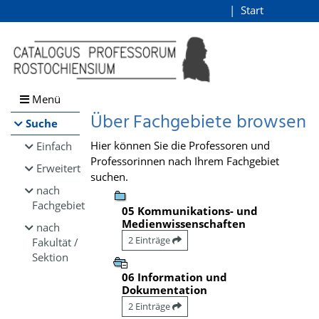
Browsen
Start
Login
direkt zum Inhalt
Menü
Über Fachgebiete browsen
Suche
Hier können Sie die Professoren und
Einfach
Professorinnen nach Ihrem Fachgebiet
Erweitert
suchen.
nach
Fachgebiet
05 Kommunikations- und
Medienwissenschaften
nach
2 Einträge
Fakultät /
Sektion
06 Information und
Dokumentation
2 Einträge