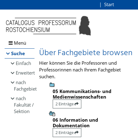
Browsen
Start
Login
direkt zum Inhalt
Menü
Über Fachgebiete browsen
Suche
Hier können Sie die Professoren und
Einfach
Professorinnen nach Ihrem Fachgebiet
Erweitert
suchen.
nach
Fachgebiet
05 Kommunikations- und
Medienwissenschaften
nach
2 Einträge
Fakultät /
Sektion
06 Information und
Dokumentation
2 Einträge