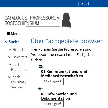
Browsen
Start
Login
direkt zum Inhalt
Menü
Über Fachgebiete browsen
Suche
Hier können Sie die Professoren und
Einfach
Professorinnen nach Ihrem Fachgebiet
Erweitert
suchen.
nach
Fachgebiet
05 Kommunikations- und
Medienwissenschaften
nach
2 Einträge
Fakultät /
Sektion
06 Information und
Dokumentation
2 Einträge