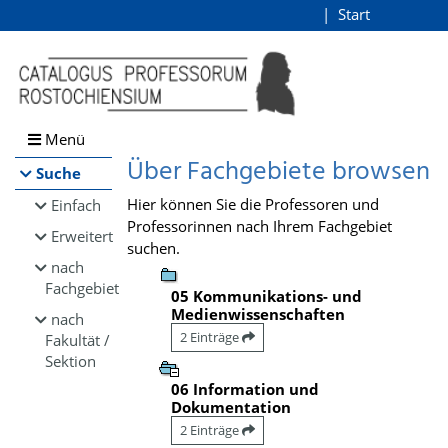
Browsen
Start
Login
direkt zum Inhalt
Menü
Über Fachgebiete browsen
Suche
Hier können Sie die Professoren und
Einfach
Professorinnen nach Ihrem Fachgebiet
Erweitert
suchen.
nach
Fachgebiet
05 Kommunikations- und
Medienwissenschaften
nach
2 Einträge
Fakultät /
Sektion
06 Information und
Dokumentation
2 Einträge