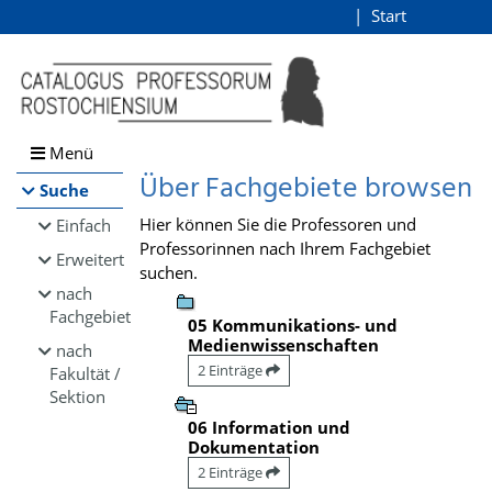
Browsen
Start
Login
direkt zum Inhalt
Menü
Über Fachgebiete browsen
Suche
Hier können Sie die Professoren und
Einfach
Professorinnen nach Ihrem Fachgebiet
Erweitert
suchen.
nach
Fachgebiet
05 Kommunikations- und
Medienwissenschaften
nach
2 Einträge
Fakultät /
Sektion
06 Information und
Dokumentation
2 Einträge